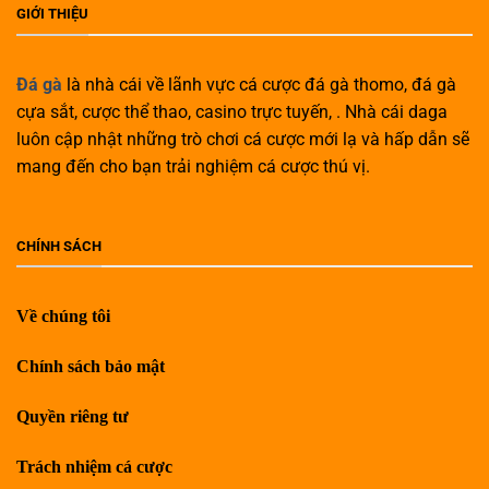
cược trước trận, trong trận và linh hoạt thay đổi mức
GIỚI THIỆU
cược theo diễn biến thực tế. Chúng tôi cũng hỗ trợ tính
năng hủy cược và rút tiền nhanh chóng, giúp người chơi
Đá gà
là nhà cái về lãnh vực cá cược đá gà thomo, đá gà
luôn an tâm và kiểm soát được tài khoản cá nhân mọi
cựa sắt, cược thể thao, casino trực tuyến, . Nhà cái daga
lúc, mọi nơi.
luôn cập nhật những trò chơi cá cược mới lạ và hấp dẫn sẽ
mang đến cho bạn trải nghiệm cá cược thú vị.
Đối tác CLB Juventus
CHÍNH SÁCH
Về chúng tôi
Chính sách bảo mật
Quyền riêng tư
Daga tự hào khi trở thành đối tác chính thức của CLB
Juventus
Trách nhiệm cá cược