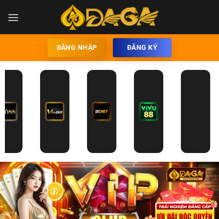
Bỏ
qua
nội
dung
ĐĂNG NHẬP
ĐĂNG KÝ