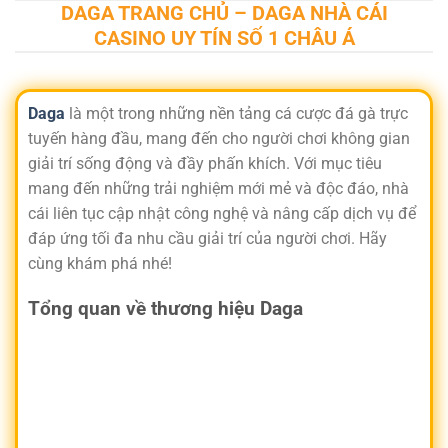
DAGA TRANG CHỦ – DAGA NHÀ CÁI
CASINO UY TÍN SỐ 1 CHÂU Á
Daga
là một trong những nền tảng cá cược đá gà trực
tuyến hàng đầu, mang đến cho người chơi không gian
giải trí sống động và đầy phấn khích. Với mục tiêu
mang đến những trải nghiệm mới mẻ và độc đáo, nhà
cái liên tục cập nhật công nghệ và nâng cấp dịch vụ để
đáp ứng tối đa nhu cầu giải trí của người chơi. Hãy
cùng khám phá nhé!
Tổng quan về thương hiệu Daga