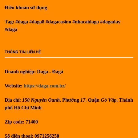
Điều khoản sử dụng
Sự hợp tác này không chỉ khẳng định vị thế uy tín và
tầm ảnh hưởng của nhà cái trong lĩnh vực giải trí trực
Tag: #daga #daga8 #dagacasino #nhacaidaga #dagaday
tuyến, mà còn mở ra cơ hội mang đến cho người chơi
#đágà
những trải nghiệm cá cược thể thao đẳng cấp. Khi hợp
tác cùng với Juventus, chúng tôi cam kết tiếp tục nâng
cao chất lượng dịch vụ và tạo nên những giá trị bền
THÔNG TIN LIÊN HỆ
vững cho cộng đồng người hâm mộ toàn cầu.
Ưu đãi nạp tiền
Doanh nghiệp: Daga - Đágà
Nhà cái
Daga
luôn dành tặng người chơi những chương
Website:
https://daga.com.bz/
trình ưu đãi nạp tiền hàng ngày cực kỳ hấp dẫn. Bạn có
cơ hội nhận thưởng tiền mặt, tăng tỷ lệ thắng, nhận
Địa chỉ:
150
Nguyễn Oanh
, Phường
17
, Quận
Gò Vấp
, Thành
hoàn tiền cược hay nhận quà tặng độc quyền.
phố Hồ Chí Minh
Những phần thưởng này không chỉ giúp tăng cơ hội
Zip code: 71400
chiến thắng mà còn tạo thêm động lực để người chơi
tiếp tục khám phá các trận đá gà đỉnh cao. Với chương
Số điện thoại: 0971256258