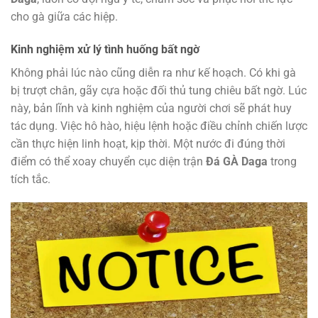
cho gà giữa các hiệp.
Kinh nghiệm xử lý tình huống bất ngờ
Không phải lúc nào cũng diễn ra như kế hoạch. Có khi gà
bị trượt chân, gãy cựa hoặc đối thủ tung chiêu bất ngờ. Lúc
này, bản lĩnh và kinh nghiệm của người chơi sẽ phát huy
tác dụng. Việc hô hào, hiệu lệnh hoặc điều chỉnh chiến lược
cần thực hiện linh hoạt, kịp thời. Một nước đi đúng thời
điểm có thể xoay chuyển cục diện trận
Đá GÀ Daga
trong
tích tắc.