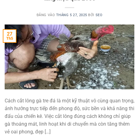
ĐĂNG VÀO
THÁNG 5 27, 2025
BỞI
SEO
27
Th5
Cách cắt lông gà tre đá là một kỹ thuật vô cùng quan trọng,
ảnh hưởng trực tiếp đến phong độ, sức bền và khả năng thi
đấu của chiến kê. Việc cắt lông đúng cách không chỉ giúp
gà thoáng mát, linh hoạt khi di chuyển mà còn tăng thêm
vẻ oai phong, đẹp […]