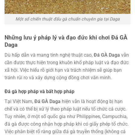
Một số chiến thuật đấu gà chuẩn chuyên gia tại Daga
Những lưu ý pháp lý và đạo đức khi chơi Đá GÀ
Daga
Dù hấp dẫn và mang tính nghệ thuật cao,
Đá GÀ Daga
vẫn
cần được thực hiện trong khuôn khổ pháp luật và đạo đức
xã hội. Việc hiểu rõ giới hạn và trách nhiệm sẽ giúp bạn
tránh rủi ro và xây dựng cộng đồng chơi văn minh.
Đá gà hợp pháp và bất hợp pháp
Tại Việt Nam,
Đá GÀ Daga
hiện vẫn là hoạt động bị hạn
chế và có thể bị xử lý theo pháp luật nếu tổ chức cá cược.
Tuy nhiên, ở một số quốc gia như Philippines, Campuchia,
đá gà được công nhận hợp pháp khi có giấy phép tổ chức.
Việc phân biệt rõ ràng giữa đá gà truyền thống (không cá