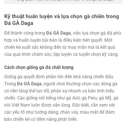
Kỹ thuật huấn luyện và lựa chọn gà chiến trong
Đá GÀ Daga
Để thành công trong
Đá GÀ Daga
, việc lựa chọn gà đá phù
hợp và huấn luyện bài bản là điều kiện tiên quyết. Một
chiến kê xuất sắc không đến từ may mắn mà là kết quả
của quá trình chăm sóc, tập luyện và tuyển chọn kỹ càng.
Cách chọn giống gà đá chất lượng
Giống gà quyết định phần lớn đến khả năng chiến đấu.
Trong
Đá GÀ Daga
, người chơi thường chọn các dòng gà
có nền tảng thể lực tốt, phản xạ nhanh và bản tính hiếu
chiến. Các giống nổi tiếng như gà Asil, gà Peru, gà Mỹ, gà
nòi Việt Nam luôn được săn lùng. Đặc biệt, cần xem xét
các yếu tố như tướng dáng, chân vảy, màu mắt để đảm
bảo chiến kê có tiềm năng phát triển.