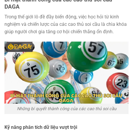
DAGA
Trong thế giới lô đề đầy biến động, việc học hỏi từ kinh
nghiệm và chiến lược của các cao thủ soi cầu là chìa khóa
giúp người chơi gia tăng cơ hội chiến thắng ổn định.
Những bí quyết thành công của các cao thủ soi cầu
Kỹ năng phân tích dữ liệu vượt trội