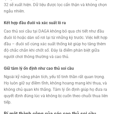
32 sẽ xuất hiện. Dữ liệu được lọc cẩn thận và không chọn
ngẫu nhiên.
Kết hợp đầu đuôi và xác suất lô ra
Cao thủ soi cầu tại DAGA không bỏ qua chi tiết như đầu
đuôi lô hoặc dàn số rơi lại từ những kỳ trước. Việc kết hợp
đầu – đuôi số cùng xác suất thống kê giúp họ tăng thêm
độ chắc chắn khi chốt số. Đây là điểm phân biệt giữa
người chơi thông thường và cao thủ.
Giữ tâm lý ổn định như cao thủ soi cầu
Ngoài kỹ năng phân tích, yếu tố tinh thần rất quan trọng.
Họ luôn giữ sự điềm tĩnh, không hoang mang khi thua, và
không chủ quan khi thắng. Tâm lý ổn định giúp họ đưa ra
quyết định đúng lúc và không bị cuốn theo chuỗi thua liên
tiếp.
Bí mật thành công của các cao thủ soi cầu