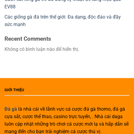
EV88
Các giống gà đá trên thế giới: Đa dạng, độc đáo và đầy
sức mạnh
Recent Comments
Không có bình luận nào để hiển thị.
GIỚI THIỆU
Đá gà
là nhà cái về lãnh vực cá cược đá gà thomo, đá gà
cựa sắt, cược thể thao, casino trực tuyến, . Nhà cái daga
luôn cập nhật những trò chơi cá cược mới lạ và hấp dẫn sẽ
mang đến cho bạn trải nghiệm cá cược thú vị.