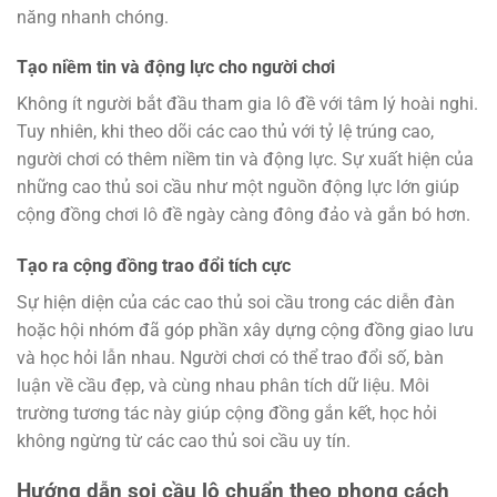
năng nhanh chóng.
Tạo niềm tin và động lực cho người chơi
Không ít người bắt đầu tham gia lô đề với tâm lý hoài nghi.
Tuy nhiên, khi theo dõi các cao thủ với tỷ lệ trúng cao,
người chơi có thêm niềm tin và động lực. Sự xuất hiện của
những cao thủ soi cầu như một nguồn động lực lớn giúp
cộng đồng chơi lô đề ngày càng đông đảo và gắn bó hơn.
Tạo ra cộng đồng trao đổi tích cực
Sự hiện diện của các cao thủ soi cầu trong các diễn đàn
hoặc hội nhóm đã góp phần xây dựng cộng đồng giao lưu
và học hỏi lẫn nhau. Người chơi có thể trao đổi số, bàn
luận về cầu đẹp, và cùng nhau phân tích dữ liệu. Môi
trường tương tác này giúp cộng đồng gắn kết, học hỏi
không ngừng từ các cao thủ soi cầu uy tín.
Hướng dẫn soi cầu lô chuẩn theo phong cách