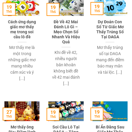
19
19
19
Th5
Th5
Th5
Cách ứng dụng
Đề Về 42 Mai
Dự Đoán Con
giấc mơ thấy
Đánh Lô Gì –
Số Từ Giấc Mơ
mẹ trong soi
Mẹo Chọn Số
Thấy Trúng Số
cầu lô đề
Nhanh Và Hiệu
Tại DAGA
Quả
Mơ thấy mẹ là
Mơ thấy trúng
Khi đề về 42,
một trong
số tại DAGA
nhiều người
những giấc mơ
mang đến điềm
băn khoăn
mang nhiều
báo may mắn
không biết đề
cảm xúc và ý
và tài lộc. [...]
về 42 mai đánh
[...]
[...]
27
19
19
Th5
Th5
Th5
Mơ thấy ông
Soi Cầu Lô Tại
Bí Ẩn Đằng Sau