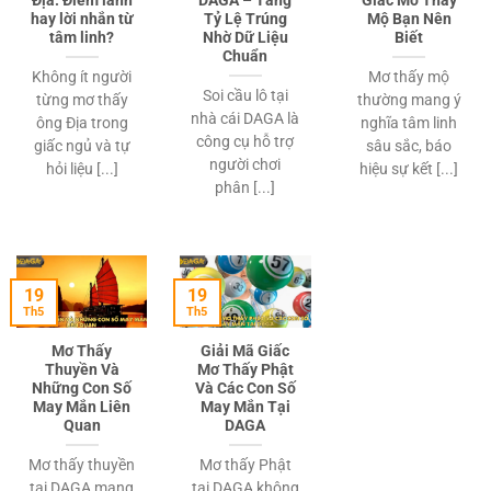
Địa: Điềm lành
DAGA – Tăng
Giấc Mơ Thấy
hay lời nhắn từ
Tỷ Lệ Trúng
Mộ Bạn Nên
tâm linh?
Nhờ Dữ Liệu
Biết
Chuẩn
Không ít người
Mơ thấy mộ
Soi cầu lô tại
từng mơ thấy
thường mang ý
nhà cái DAGA là
ông Địa trong
nghĩa tâm linh
công cụ hỗ trợ
giấc ngủ và tự
sâu sắc, báo
người chơi
hỏi liệu [...]
hiệu sự kết [...]
phân [...]
19
19
Th5
Th5
Mơ Thấy
Giải Mã Giấc
Thuyền Và
Mơ Thấy Phật
Những Con Số
Và Các Con Số
May Mắn Liên
May Mắn Tại
Quan
DAGA
Mơ thấy thuyền
Mơ thấy Phật
tại DAGA mang
tại DAGA không