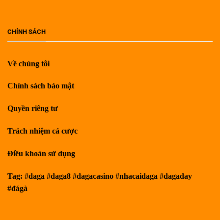
CHÍNH SÁCH
Về chúng tôi
Chính sách bảo mật
Quyền riêng tư
Trách nhiệm cá cược
Điều khoản sử dụng
Tag: #daga #daga8 #dagacasino #nhacaidaga #dagaday
#đágà