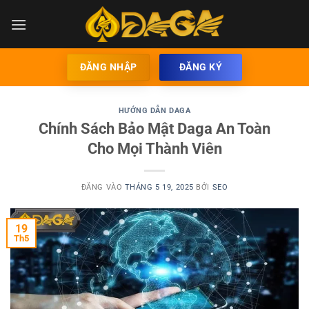
Bỏ
qua
nội
dung
ĐĂNG NHẬP
ĐĂNG KÝ
HƯỚNG DẪN DAGA
Chính Sách Bảo Mật Daga An Toàn
Cho Mọi Thành Viên
ĐĂNG VÀO
THÁNG 5 19, 2025
BỞI
SEO
19
Th5