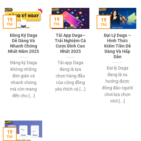
19
19
19
Th5
Th5
Th5
Đăng Ký Daga
Tải App Daga–
Đại Lý Daga –
Dễ Dàng Và
Trải Nghiệm Cá
Hình Thức
Nhanh Chóng
Cược Đỉnh Cao
Kiếm Tiền Dễ
Nhất Năm 2025
Nhất 2025
Dàng Và Hấp
Dẫn
Đăng ký Daga
Tải app Daga
Đại lý Daga
không những
đang là lựa
đang là xu
đơn giản và
chọn hàng đầu
hướng được
nhanh chóng
của cộng đồng
đông đảo người
mà còn mang
yêu thích cá [...]
chơi lựa chọn
đến cho [...]
nhờ [...]
19
Th5