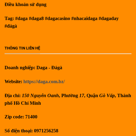
Điều khoản sử dụng
Tag: #daga #daga8 #dagacasino #nhacaidaga #dagaday
#đágà
THÔNG TIN LIÊN HỆ
Doanh nghiệp: Daga - Đágà
Website:
https://daga.com.bz/
Địa chỉ:
150
Nguyễn Oanh
, Phường
17
, Quận
Gò Vấp
, Thành
phố Hồ Chí Minh
Zip code: 71400
Số điện thoại: 0971256258