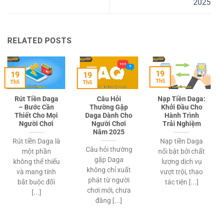
2025
RELATED POSTS
19
19
19
Th5
Th5
Th5
Rút Tiền Daga
Câu Hỏi
Nạp Tiền Daga:
– Bước Cần
Thường Gặp
Khởi Đầu Cho
Thiết Cho Mọi
Daga Dành Cho
Hành Trình
Người Chơi
Người Chơi
Trải Nghiệm
Năm 2025
Rút tiền Daga là
Nạp tiền Daga
Câu hỏi thường
một phần
nổi bật bởi chất
gặp Daga
không thể thiếu
lượng dịch vụ
không chỉ xuất
và mang tính
vượt trội, thao
phát từ người
bắt buộc đối
tác tiện [...]
chơi mới, chưa
[...]
đăng [...]