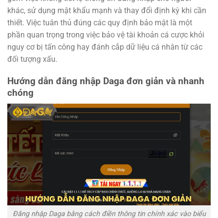
khác, sử dụng mật khẩu mạnh và thay đổi định kỳ khi cần
thiết. Việc tuân thủ đúng các quy định bảo mật là một
phần quan trọng trong việc bảo vệ tài khoản cá cược khỏi
nguy cơ bị tấn công hay đánh cắp dữ liệu cá nhân từ các
đối tượng xấu.
Hướng dẫn đăng nhập Daga đơn giản và nhanh
chóng
Đăng nhập Daga bằng cách điền thông tin chính xác vào biểu