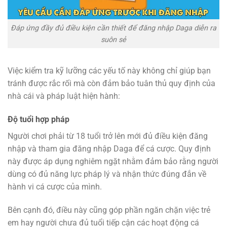
Đáp ứng đầy đủ điều kiện cần thiết để đăng nhập Daga diễn ra
suôn sẻ
Việc kiểm tra kỹ lưỡng các yếu tố này không chỉ giúp bạn
tránh được rắc rối mà còn đảm bảo tuân thủ quy định của
nhà cái và pháp luật hiện hành:
Độ tuổi hợp pháp
Người chơi phải từ 18 tuổi trở lên mới đủ điều kiện đăng
nhập và tham gia đăng nhập Daga để cá cược. Quy định
này được áp dụng nghiêm ngặt nhằm đảm bảo rằng người
dùng có đủ năng lực pháp lý và nhận thức đúng đắn về
hành vi cá cược của mình.
Bên cạnh đó, điều này cũng góp phần ngăn chặn việc trẻ
em hay người chưa đủ tuổi tiếp cận các hoạt động cá