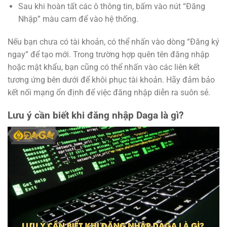
Sau khi hoàn tất các ô thông tin, bấm vào nút “Đăng
Nhập” màu cam để vào hệ thống.
Nếu bạn chưa có tài khoản, có thể nhấn vào dòng “Đăng ký
ngay” để tạo mới. Trong trường hợp quên tên đăng nhập
hoặc mật khẩu, bạn cũng có thể nhấn vào các liên kết
tương ứng bên dưới để khôi phục tài khoản. Hãy đảm bảo
kết nối mạng ổn định để việc đăng nhập diễn ra suôn sẻ.
Lưu ý cần biết khi đăng nhập Daga là gì?