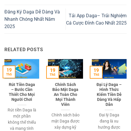
Đăng Ký Daga Dễ Dàng Và
Tải App Daga– Trải Nghiệm
Nhanh Chóng Nhất Năm
Cá Cược Đỉnh Cao Nhất 2025
2025
RELATED POSTS
19
19
19
Th5
Th5
Th5
Rút Tiền Daga
Chính Sách
Đại Lý Daga –
– Bước Cần
Bảo Mật Daga
Hình Thức
Thiết Cho Mọi
An Toàn Cho
Kiếm Tiền Dễ
Người Chơi
Mọi Thành
Dàng Và Hấp
Viên
Dẫn
Rút tiền Daga là
Chính sách bảo
Đại lý Daga
một phần
mật Daga được
đang là xu
không thể thiếu
xây dựng kỹ
hướng được
và mang tính