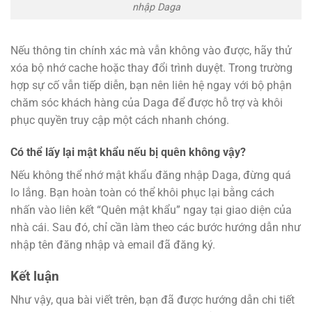
nhập Daga
Nếu thông tin chính xác mà vẫn không vào được, hãy thử
xóa bộ nhớ cache hoặc thay đổi trình duyệt. Trong trường
hợp sự cố vẫn tiếp diễn, bạn nên liên hệ ngay với bộ phận
chăm sóc khách hàng của Daga để được hỗ trợ và khôi
phục quyền truy cập một cách nhanh chóng.
Có thể lấy lại mật khẩu nếu bị quên không vậy?
Nếu không thể nhớ mật khẩu đăng nhập Daga, đừng quá
lo lắng. Bạn hoàn toàn có thể khôi phục lại bằng cách
nhấn vào liên kết “Quên mật khẩu” ngay tại giao diện của
nhà cái. Sau đó, chỉ cần làm theo các bước hướng dẫn như
nhập tên đăng nhập và email đã đăng ký.
Kết luận
Như vậy, qua bài viết trên, bạn đã được hướng dẫn chi tiết