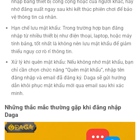
nhập bằng thiết bị công cộng hoặc của người khác, hãy
nhớ đăng xuất ngay sau khi kết thúc phiên chơi để bảo
vệ thông tin cá nhân.
Hạn chế lưu mật khẩu: Trong trường hợp bạn đăng
nhập từ nhiều thiết bị như điện thoại, laptop, hoặc máy
tính bảng, tốt nhất là không nên lưu mật khẩu để giảm
thiểu nguy cơ rò rỉ thông tin.
Xử lý khi quên mật khẩu: Nếu không nhớ mật khẩu, bạn
chỉ cần chọn chức năng “Quên mật khẩu”, nhập tên
đăng nhập và email đã đăng ký. Daga sẽ gửi hướng
dẫn khôi phục mật khẩu mới qua email sau khi xác
minh.
Những thắc mắc thường gặp khi đăng nhập
Daga