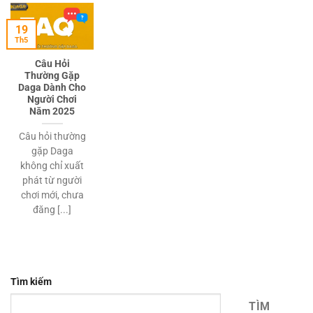
19
Th5
Câu Hỏi
Thường Gặp
Daga Dành Cho
Người Chơi
Năm 2025
Câu hỏi thường
gặp Daga
không chỉ xuất
phát từ người
chơi mới, chưa
đăng [...]
Tìm kiếm
TÌM