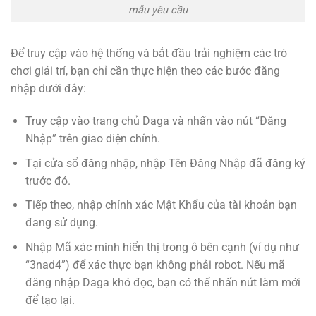
mẫu yêu cầu
Để truy cập vào hệ thống và bắt đầu trải nghiệm các trò
chơi giải trí, bạn chỉ cần thực hiện theo các bước đăng
nhập dưới đây:
Truy cập vào trang chủ Daga và nhấn vào nút “Đăng
Nhập” trên giao diện chính.
Tại cửa sổ đăng nhập, nhập Tên Đăng Nhập đã đăng ký
trước đó.
Tiếp theo, nhập chính xác Mật Khẩu của tài khoản bạn
đang sử dụng.
Nhập Mã xác minh hiển thị trong ô bên cạnh (ví dụ như
“3nad4”) để xác thực bạn không phải robot. Nếu mã
đăng nhập Daga khó đọc, bạn có thể nhấn nút làm mới
để tạo lại.